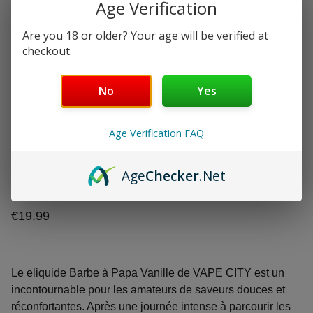
Age Verification
Are you 18 or older? Your age will be verified at
checkout.
No
Yes
BARBE À PAPA VANILLE
Age Verification FAQ
VAPE CITY
Age
Checker
.Net
50ml sans nicotine
€19.99
Le eliquide Barbe à Papa Vanille de VAPE CITY est un
incontournable pour les amateurs de saveurs douces et
réconfortantes. Après une journée intense à parcourir les