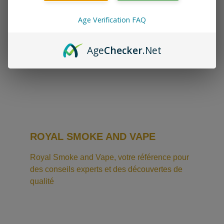
visibles au public
Age Verification FAQ
Age
Checker
.Net
ROYAL SMOKE AND VAPE
Royal Smoke and Vape, votre référence pour 
des conseils experts et des découvertes de 
qualité