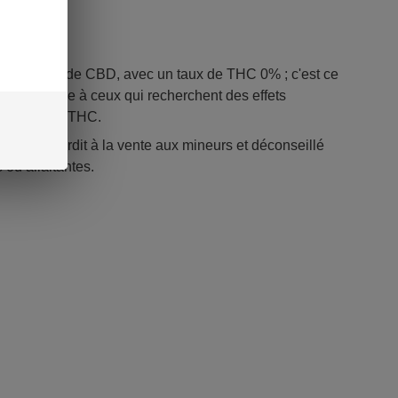
ntient 50% de CBD, avec un taux de THC 0% ; c'est ce
Elle s'adresse à ceux qui recherchent des effets
ne trace de THC.
infusé, interdit à la vente aux mineurs et déconseillé
ou allaitantes.