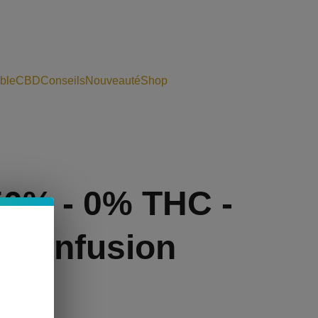
ble
CBD
Conseils
Nouveauté
Shop
50% - 0% THC -
 H Infusion