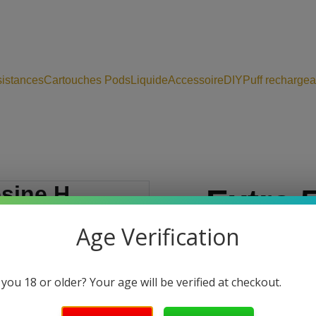
istances
Cartouches Pods
Liquide
Accessoire
DIY
Puff rechargea
Extra 
Age Verification
Résine
RESINE
 you 18 or older? Your age will be verified at checkout.