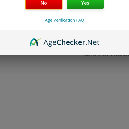
€6.00
No
Yes
Age Verification FAQ
La Résine H Extra co
qui en fait sa force ! 
puissants, sans aucu
Age
Checker
.Net
Produit destiné à être 
aux femmes enceintes 