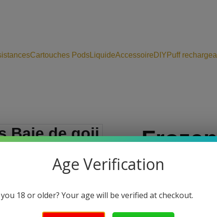
istances
Cartouches Pods
Liquide
Accessoire
DIY
Puff rechargea
Frozen
Age Verification
Vapors
Cerise
 you 18 or older? Your age will be verified at checkout.