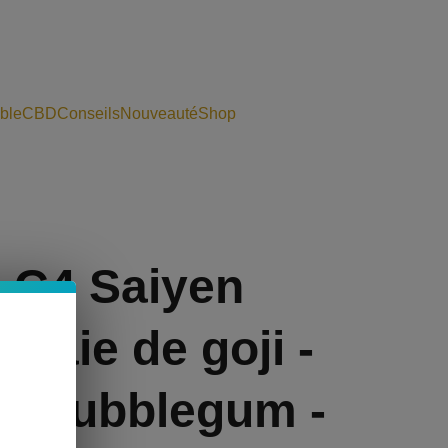
ble
CBD
Conseils
Nouveauté
Shop
 C4 Saiyen
 Baie de goji -
 - Bubblegum -