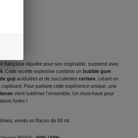
cotine
 française réputée pour son originalité, surprend avec
C4
. Cette recette explosive combine un
bubble gum
de goji
acidulées et de succulentes
cerises
, créant un
captivant. Pour parfaire cette expérience unique, une
ntense
vient sublimer l’ensemble. Un must-have pour
ions fortes !
rômes, vendu en flacon de 60 ml.
; Dosage PG/VG :
50% / 50%
.