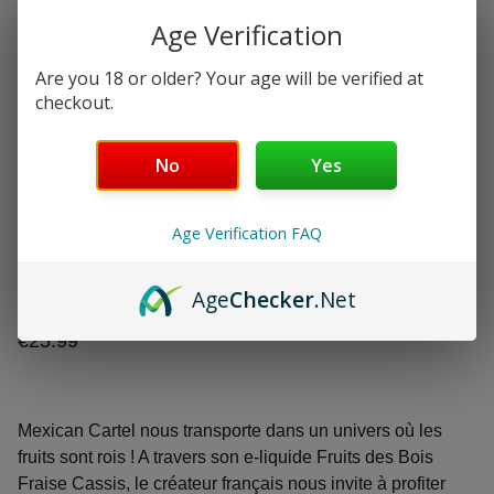
Age Verification
Are you 18 or older? Your age will be verified at
checkout.
No
Yes
Fruits des Bois Fraise
Age Verification FAQ
Cassis Mexican Cartel
100ml sans nicotine
Age
Checker
.Net
€25.99
Mexican Cartel nous transporte dans un univers où les
fruits sont rois ! A travers son e-liquide Fruits des Bois
Fraise Cassis, le créateur français nous invite à profiter