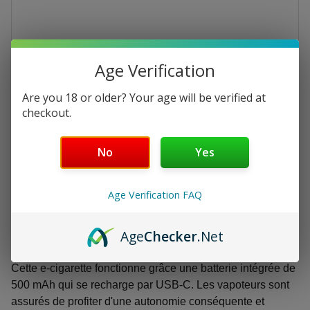
Age Verification
Are you 18 or older? Your age will be verified at
checkout.
Le Pod Switch
No
Yes
€17.99
Age Verification FAQ
Pulp dévoile Le Pod Switch : une cigarette électronique
hors norme qui promet une expérience ultra-savoureuse.
Age
Checker
.Net
Cette e-cigarette fonctionne grâce une batterie intégrée de
500 mAh qui se recharge par USB-C. Les vapoteurs sont
assurés de profiter d'une autonomie conséquente et