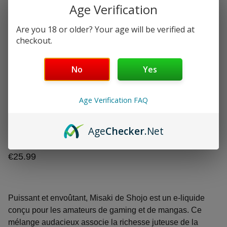
Age Verification
Are you 18 or older? Your age will be verified at
checkout.
No
Yes
Misaki Shojo Myrtille -
Age Verification FAQ
Cassis - Frais
Age
Checker
.Net
100ml sans nicotine
€25.99
Puissant et envoûtant, Misaki de Shojo est un e-liquide
conçu pour les amateurs de gaming et de mangas. Ce
mélange audacieux associe la richesse juteuse de la