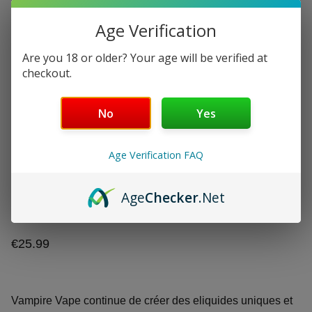
Age Verification
Are you 18 or older? Your age will be verified at
checkout.
No
Yes
Pinkman Cherry Vampire
Vape Fraise - Cerise -
Age Verification FAQ
Framboise - Frais
Age
Checker
.Net
100ml sans nicotine
€25.99
Vampire Vape continue de créer des eliquides uniques et