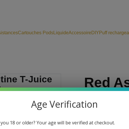
istances
Cartouches Pods
Liquide
Accessoire
DIY
Puff rechargea
Red As
nicotin
Age Verification
rouges 
 you 18 or older? Your age will be verified at checkout.