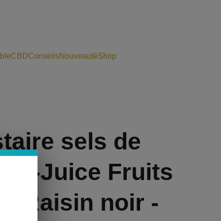
ble
CBD
Conseils
Nouveauté
Shop
taire sels de
e T-Juice Fruits
- Raisin noir -